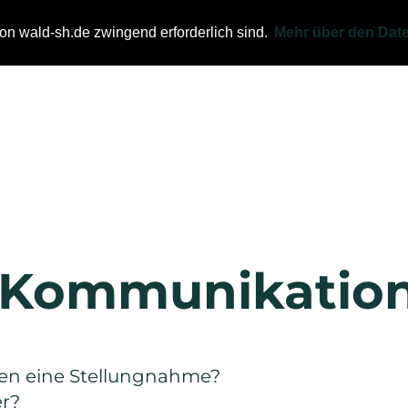
Kampagnen
Waldblatt
von wald-sh.de zwingend erforderlich sind.
Mehr über den Dat
AKTUELLES
VERBA
 Kommunikatio
hen eine Stellungnahme?
er?